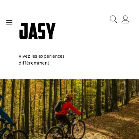
Skip
to
content
Toggle
navigation
Vivez les expériences
différemment